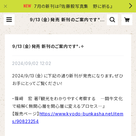
7月の新刊は『佐藤毅写真集 野に祈る』
9/13（金）発売 新刊のご案内です°˖✧
| 株式会社 共同文化社
9/13（金）発売 新刊のご案内です°˖✧
2024/09/02 12:02
2024/9/13（金）に下記の通り新刊が発売になります。ぜひ
お手にとってご覧ください！
・篠﨑 宏 著『観光をわかりやすく考察する ―闘牛文化
で紐解く無関心層を関心層に変えるプロセス―』
【販売ページ】
https://www.kyodo-bunkasha.net/item
s/90823254