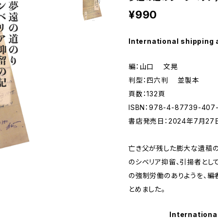
¥990
International shipping 
編：山口 文晃
判型：四六判 並製本
頁数：132頁
ISBN：978-4-87739-407
書店発売日：2024年7月27日
亡き父が残した膨大な遺稿の
のシベリア抑留、引揚者とし
の強制労働のありようを、編
とめました。
Internationa