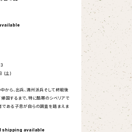
available
-3
 (土)
中から、出兵、満州派兵そして終戦後
て帰国するまで、特に酷寒のシベリアで
者である子息が自らの調査を踏まえま
l shipping available