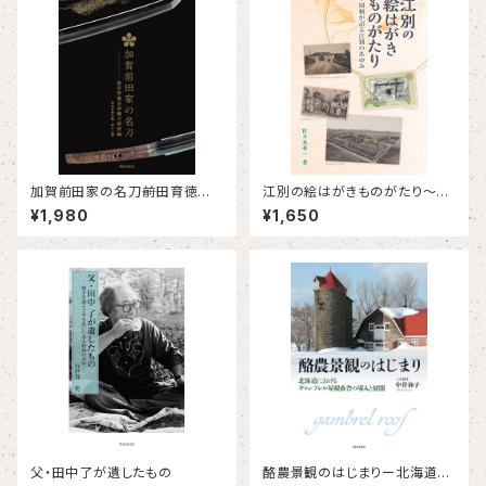
加賀前田家の名刀――前田育徳会
江別の絵はがきものがたり～図
所蔵刀剣図録
柄が語る江別のあゆみ
¥1,980
¥1,650
父・田中了が遺したもの
酪農景観のはじまりー北海道に