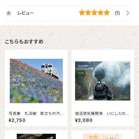
レビュー
(1)
こちらもおすすめ
写真集 札沼線 旅立ちの汽
復活蒸気機関車 いにしえの面
笛
影
¥2,750
¥3,080