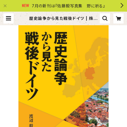
7月の新刊は『佐藤毅写真集 野に祈る』
歴史論争から見た戦後ドイツ | 株式
会社 共同文化社