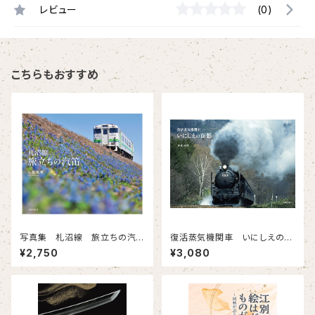
レビュー
(0)
こちらもおすすめ
写真集 札沼線 旅立ちの汽
復活蒸気機関車 いにしえの面
笛
影
¥2,750
¥3,080