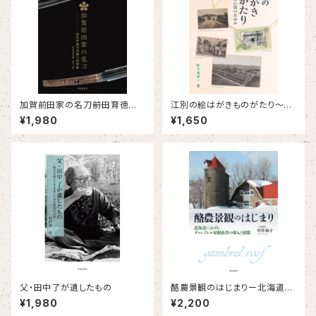
加賀前田家の名刀――前田育徳会
江別の絵はがきものがたり～図
所蔵刀剣図録
柄が語る江別のあゆみ
¥1,980
¥1,650
父・田中了が遺したもの
酪農景観のはじまりー北海道に
おけるギャンブレル屋根畜舎の
¥1,980
¥2,200
導入と展開