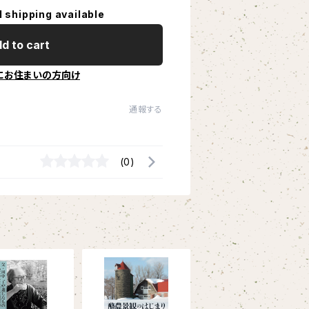
l shipping available
d to cart
にお住まいの方向け
通報する
(0)