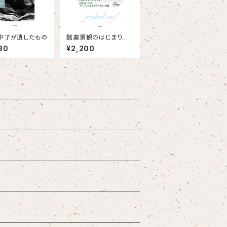
中了が遺したもの
酪農景観のはじまりー
北海道におけるギャン
80
¥2,200
ブレル屋根畜舎の導入
と展開