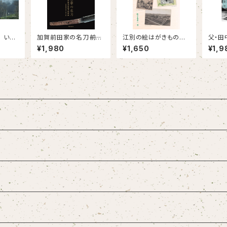
 いに
加賀前田家の名刀――前田
江別の絵はがきものが
父・田
育徳会所蔵刀剣図録
たり～図柄が語る江別
¥1,980
¥1,650
¥1,9
のあゆみ