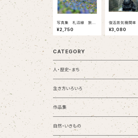
写真集 札沼線 旅立
復活蒸気機関車
ちの汽笛
しえの面影
¥2,750
¥3,080
CATEGORY
人・歴史・まち
生き方いろいろ
作品集
自然・いきもの