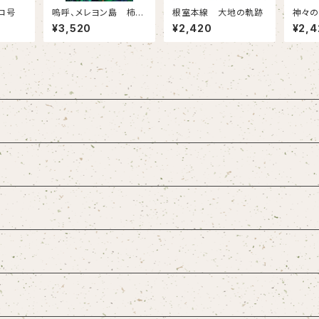
セコ号
嗚呼、メレヨン島 柿本
根室本線 大地の軌跡
神々
胤二画集
園 
¥3,520
¥2,420
¥2,4