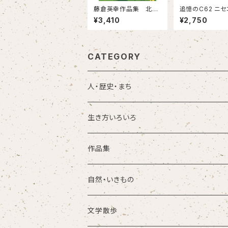
藤倉英幸作品集 北を
追憶のC62 ニ
旅する人たちへ
¥3,410
¥2,750
CATEGORY
人・歴史・まち
生き方いろいろ
作品集
自然・いきもの
文学散歩