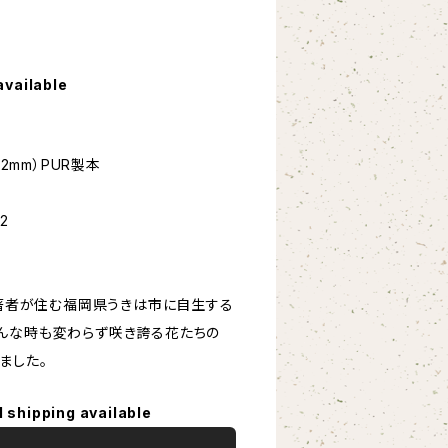
available
82mm）PUR製本
2
、著者が住む福岡県うきは市に自生する
んな時も変わらず咲き誇る花たちの
ました。
l shipping available