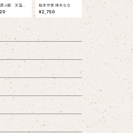
の遊ぶ庭 天空の
絵本作家 降矢なな
大雪山
20
¥2,750