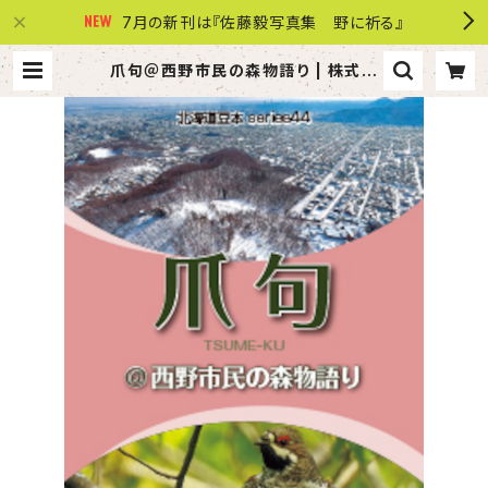
7月の新刊は『佐藤毅写真集 野に祈る』
爪句＠西野市民の森物語り | 株式会
社 共同文化社