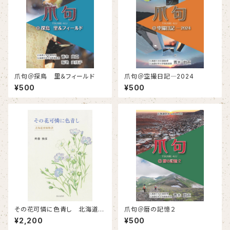
爪句＠探鳥 里＆フィールド
爪句＠空撮日記―2024
¥500
¥500
その花可憐に色青し 北海道亜
爪句＠暦の記憶２
麻物語
¥2,200
¥500