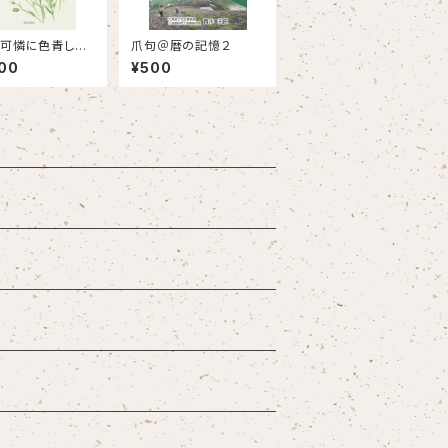
花可憐に色青し
爪句＠暦の記憶２
道亜麻物語
00
¥500