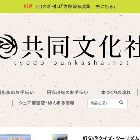
7月の新刊は『佐藤毅写真集 野に祈る』
費出版のお手伝い
研究出版のお手伝い
本づくりの流れ
シェア型書店・ほんまる情報
爪句＠クイズ・ツーリズム