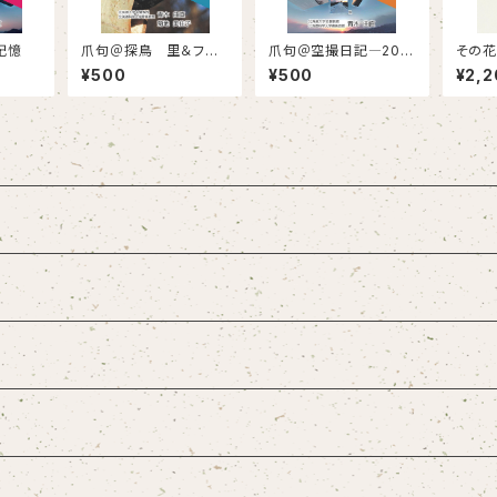
記憶
爪句＠探鳥 里＆フィ
爪句＠空撮日記―202
その
ールド
4
北海
¥500
¥500
¥2,2