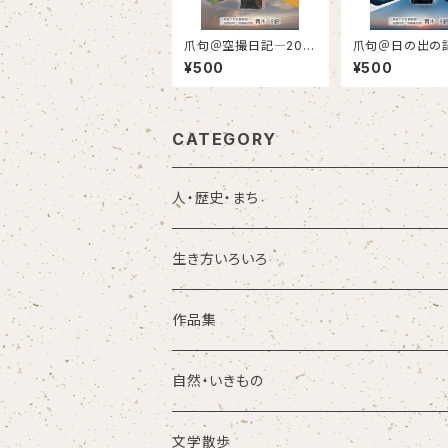
爪句＠空撮日記―202
爪句＠日の出の
5
¥500
¥500
CATEGORY
人・歴史・まち
生き方いろいろ
作品集
自然・いきもの
文学散歩