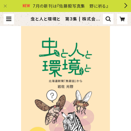
7月の新刊は『佐藤毅写真集 野に祈る』
虫と人と環境と 第3集 | 株式会社
共同文化社