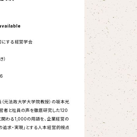
available
切にする経営学会
き）
-6
長（元法政大学大学院教授）の坂本光
経営者と社員の声を徹底研究した120
関わる1,000の用語を、企業経営の
の追求・実現」とする人本経営的視点
。